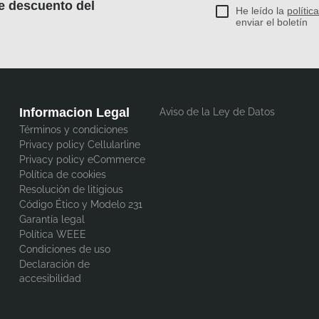
e descuento del
He leído la
polític
enviar el boletín
Informacion Legal
Aviso de la Ley de Datos
Términos y condiciones
Privacy policy Cellularline
Privacy policy eCommerce
Política de cookies
Resolución de litigious
Código Ético y Modelo 231
Garantía legal
Política WEEE
Condiciones de uso
Declaración de
accesibilidad