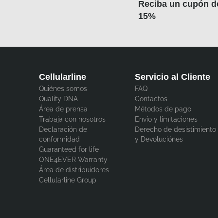
Reciba un cupón d
15%
Cellularline
Servicio al Cliente
Quiénes somos
FAQ
Quality DNA
Contactos
Área de prensa
Métodos de pago
Trabaja con nosotros
Envío y limitaciones
Declaración de
Derecho de desistimiento
conformidad
y Devoluciónes
Guaranteed for life
ONE4EVER Warranty
Área de distribuidores
Cellularline Group