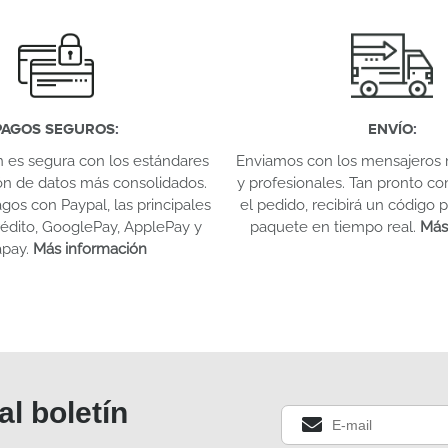
PAGOS SEGUROS
:
ENVÍO
:
n es segura con los estándares
Enviamos con los mensajeros 
ón de datos más consolidados.
y profesionales. Tan pronto c
os con Paypal, las principales
el pedido, recibirá un código p
crédito, GooglePay, ApplePay y
paquete en tiempo real.
Más
apay.
Más información
al boletín
.