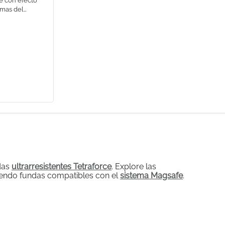
e con efecto
imas del
ndas
ultrarresistentes Tetraforce
. Explore las
igiendo fundas compatibles con el
sistema Magsafe
.