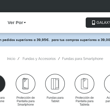
Ver Por
GALAX
en pedidos superiores a 39,95€.
para tus compras superiores a 39,0
Inicio
Fundas y Accesorios
Fundas para Smartphone
ara
Protección de
Fundas para
Protección de
Ac
one
Pantalla para
Tablet
Pantalla para
par
Smartphone
Tableta