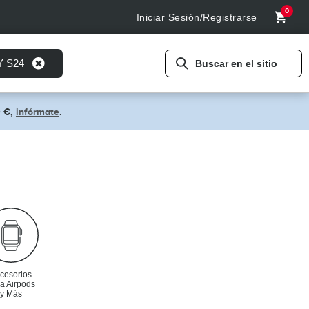
0
Iniciar Sesión/Registrarse
Y S24
Buscar en el sitio
0 €,
infórmate
.
cesorios
a Airpods
y Más