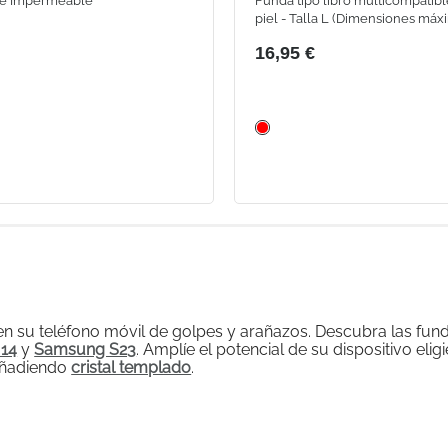
te Impermeable
Funda tipo libro multicompatibl
piel - Talla L (Dimensiones máx
teléfono: 90mm x 174mm)
16,95 €
en su teléfono móvil de golpes y arañazos. Descubra las fu
 14
y
Samsung S23
. Amplíe el potencial de su dispositivo el
 añadiendo
cristal templado
.