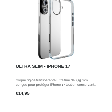
ULTRA SLIM - IPHONE 17
Coque rigide transparente ultra fine de 1,15 mm
conçue pour protéger iPhone 17 tout en conservant
design et transparence grâce aux traitements anti
€14,95
rayures et anti jaunissement