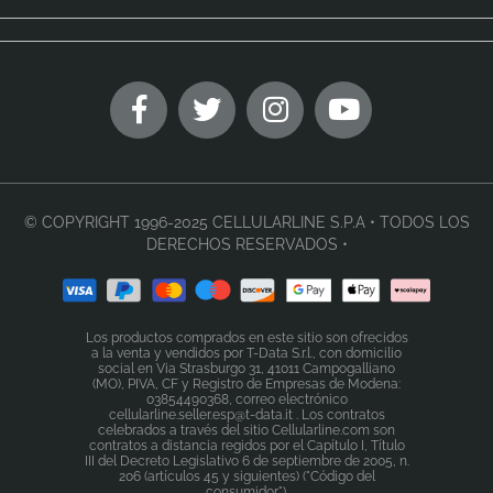
© COPYRIGHT 1996-2025 CELLULARLINE S.P.A • TODOS LOS
DERECHOS RESERVADOS •
Los productos comprados en este sitio son ofrecidos
a la venta y vendidos por T-Data S.r.l., con domicilio
social en Via Strasburgo 31, 41011 Campogalliano
(MO), PIVA, CF y Registro de Empresas de Modena:
03854490368, correo electrónico
cellularline.seller.esp@t-data.it . Los contratos
celebrados a través del sitio Cellularline.com son
contratos a distancia regidos por el Capítulo I, Título
III del Decreto Legislativo 6 de septiembre de 2005, n.
206 (artículos 45 y siguientes) ("Código del
consumidor").