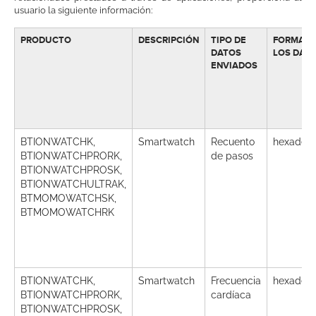
usuario la siguiente información:
PRODUCTO
DESCRIPCIÓN
TIPO DE
FORMATO
DATOS
LOS DAT
ENVIADOS
BTIONWATCHK,
Smartwatch
Recuento
hexadec
BTIONWATCHPRORK,
de pasos
BTIONWATCHPROSK,
BTIONWATCHULTRAK,
BTMOMOWATCHSK,
BTMOMOWATCHRK
BTIONWATCHK,
Smartwatch
Frecuencia
hexadec
BTIONWATCHPRORK,
cardíaca
BTIONWATCHPROSK,