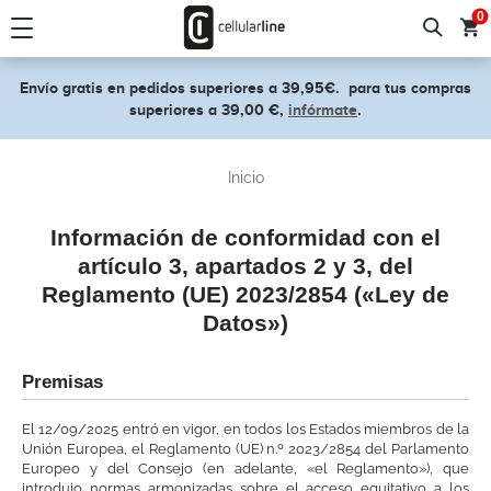
text.skipToContent
text.skipToNavigation
0
Envío gratis en pedidos superiores a 39,95€.
para tus compras
superiores a 39,00 €,
infórmate
.
Inicio
Información de conformidad con el
artículo 3, apartados 2 y 3, del
Reglamento (UE) 2023/2854 («Ley de
Datos»)
Premisas
El 12/09/2025 entró en vigor, en todos los Estados miembros de la
Unión Europea, el Reglamento (UE) n.º 2023/2854 del Parlamento
Europeo y del Consejo (en adelante, «el Reglamento»), que
introdujo normas armonizadas sobre el acceso equitativo a los