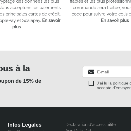
ryptage des données les plus
fiables et les plus professionn
 Nous acceptons les paiements
commande sera traitée, vous
es principales cartes de crédit,
code pour suivre votre colis 
pplePay et Scalapay.
En savoir
En savoir plus
plus
ous à la
coupon de 15% de
J'ai lu la
politique 
accepte d'envoyer 
Infos Legales
Déclaration d'accessibilité
Avis Data-Act