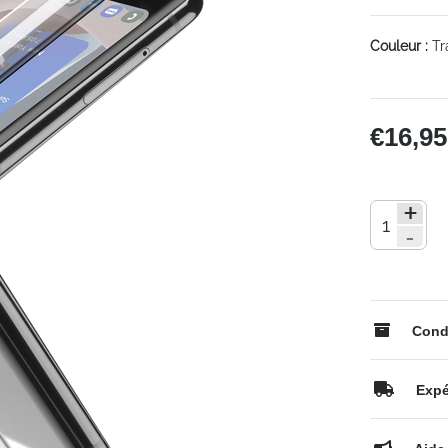
Couleur :
Tr
€16,95
+
-
Condi
Expé