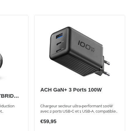
ACH GaN+ 3 Ports 100W
YBRID
éduction
Chargeur secteur ultra‑performant 100W
t
avec 2 ports USB‑C et 1 USB‑A, compatible
avec smartphones, tablettes et ordinateurs
€59,95
portables