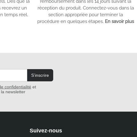
els. Dès que la
remboursement dans les 14 jours suivant la
 recevrez un
réception du produit. Connectez-vous dans la
en temps réel.
section appropriée pour terminer la
procédure en quelques étapes.
En savoir plus
S’inscrire
de confidentialité
et
la newsletter
Suivez-nous