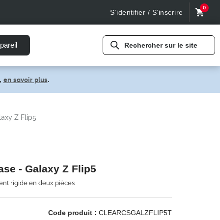
0
S’identifier / S’inscrire
pareil
Rechercher sur le site
,
en savoir plus
.
laxy Z Flip5
ase - Galaxy Z Flip5
rent rigide en deux pièces
Code produit :
CLEARCSGALZFLIP5T