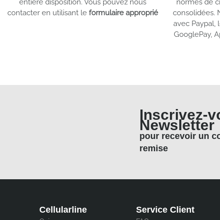
entière disposition. Vous pouvez nous
normes de c
contacter en utilisant le
formulaire approprié
consolidées.
avec Paypal, l
GooglePay, A
Inscrivez-v
Newsletter
pour recevoir un 
remise
Cellularline
Service Client