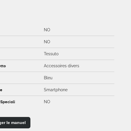
NO
NO
Tessuto
otto
Accessoires divers
Bleu
ce
Smartphone
 Speciali
NO
ger le manuel