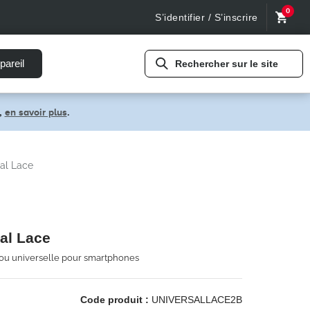
0
S’identifier / S’inscrire
pareil
Rechercher sur le site
,
en savoir plus
.
al Lace
al Lace
ou universelle pour smartphones
Code produit :
UNIVERSALLACE2B