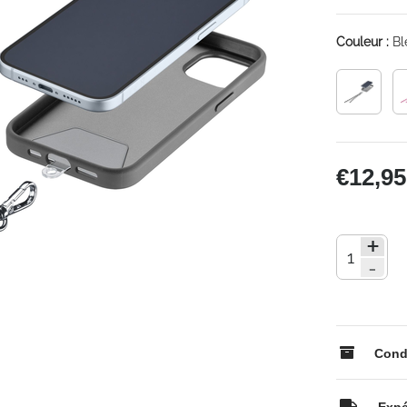
Couleur :
Bl
€12,95
+
-
Condi