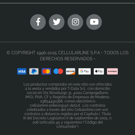
© COPYRIGHT 1996-2025 CELLULARLINE S.P.A • TODOS LOS
DERECHOS RESERVADOS •
Los productos comprados en este sitio son ofrecidos
a la venta y vendidos por T-Data S.r.l., con domicilio
social en Via Strasburgo 31, 41011 Campogalliano
(MO), PIVA, CF y Registro de Empresas de Modena:
03854490368, correo electrónico
cellularline.seller.esp@t-data.it . Los contratos
celebrados a través del sitio Cellularline.com son
contratos a distancia regidos por el Capítulo I, Título
III del Decreto Legislativo 6 de septiembre de 2005, n.
206 (artículos 45 y siguientes) ("Código del
consumidor").