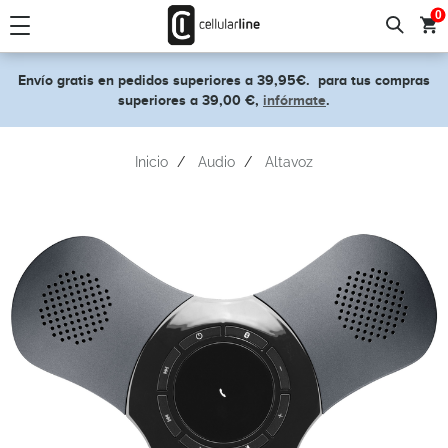
text.skipToContent
text.skipToNavigation
0
Envío gratis en pedidos superiores a 39,95€.
para tus compras
superiores a 39,00 €,
infórmate
.
Inicio
Audio
Altavoz