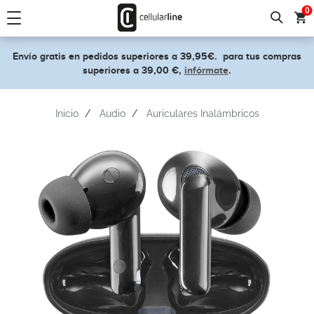
text.skipToContent
text.skipToNavigation
0
Envío gratis en pedidos superiores a 39,95€.
para tus compras
superiores a 39,00 €,
infórmate
.
Inicio
Audio
Auriculares Inalámbricos