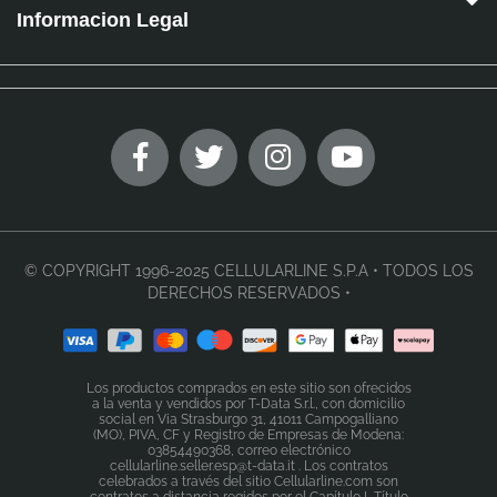
Informacion Legal
© COPYRIGHT 1996-2025 CELLULARLINE S.P.A • TODOS LOS
DERECHOS RESERVADOS •
Los productos comprados en este sitio son ofrecidos
a la venta y vendidos por T-Data S.r.l., con domicilio
social en Via Strasburgo 31, 41011 Campogalliano
(MO), PIVA, CF y Registro de Empresas de Modena:
03854490368, correo electrónico
cellularline.seller.esp@t-data.it . Los contratos
celebrados a través del sitio Cellularline.com son
contratos a distancia regidos por el Capítulo I, Título