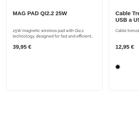
MAG PAD Qi2.2 25W
Cable Tr
USB a U
25W magnetic wireless pad with Qi2.2
Cable trenza
technology, designed for fast and efficient
charging of all smartphones
39,95 €
12,95 €