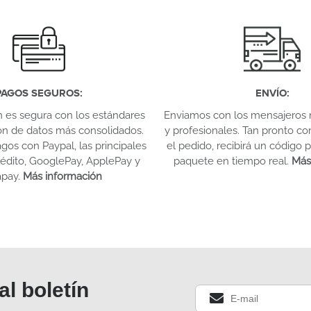
PAGOS SEGUROS
:
ENVÍO
:
n es segura con los estándares
Enviamos con los mensajeros 
ón de datos más consolidados.
y profesionales. Tan pronto c
os con Paypal, las principales
el pedido, recibirá un código p
crédito, GooglePay, ApplePay y
paquete en tiempo real.
Más
apay.
Más información
al boletín
.