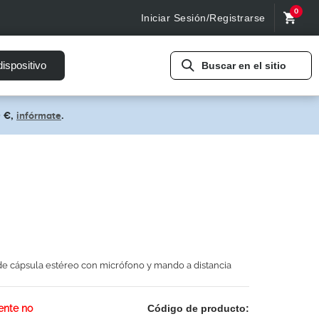
0
Iniciar Sesión/Registrarse
ispositivo
Buscar en el sitio
0 €,
infórmate
.
de cápsula estéreo con micrófono y mando a distancia
nte no
Código de producto: