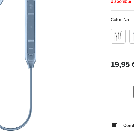
disponible
Color:
Azul
19,95 
Condi