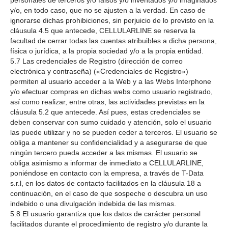
personales de terceros y/o falsos y/o inventados y/o imaginados
y/o, en todo caso, que no se ajusten a la verdad. En caso de
ignorarse dichas prohibiciones, sin perjuicio de lo previsto en la
cláusula 4.5 que antecede, CELLULARLINE se reserva la
facultad de cerrar todas las cuentas atribuibles a dicha persona,
física o jurídica, a la propia sociedad y/o a la propia entidad.
5.7 Las credenciales de Registro (dirección de correo
electrónica y contraseña) («Credenciales de Registro»)
permiten al usuario acceder a la Web y a las Webs Interphone
y/o efectuar compras en dichas webs como usuario registrado,
así como realizar, entre otras, las actividades previstas en la
cláusula 5.2 que antecede. Así pues, estas credenciales se
deben conservar con sumo cuidado y atención, solo el usuario
las puede utilizar y no se pueden ceder a terceros. El usuario se
obliga a mantener su confidencialidad y a asegurarse de que
ningún tercero pueda acceder a las mismas. El usuario se
obliga asimismo a informar de inmediato a CELLULARLINE,
poniéndose en contacto con la empresa, a través de T-Data
s.r.l, en los datos de contacto facilitados en la cláusula 18 a
continuación, en el caso de que sospeche o descubra un uso
indebido o una divulgación indebida de las mismas.
5.8 El usuario garantiza que los datos de carácter personal
facilitados durante el procedimiento de registro y/o durante la