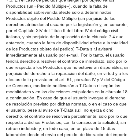
7.5. En el caso de pedidos que tengan por objeto varios
Productos (un «Pedido Múltiple»), cuando la falta de
disponibilidad sobrevenida afecte solo a determinados
Productos objeto del Pedido Múltiple (sin perjuicio de los
derechos atribuidos al usuario por la legislación y, en concreto,
por el Capítulo XIV del Título II del Libro IV del código civil
italiano, y sin perjuicio de la aplicación de la cláusula 7.4 que
antecede, cuando la falta de disponibilidad afecte a la totalidad
de los Productos objeto del pedido) T-Data s.r.l avisará
inmediatamente al usuario por e-mail. Por lo tanto, el usuario
tendrá derecho a resolver el contrato de inmediato, solo por lo
que respecta a los Productos que no estuvieran disponibles, sin
perjuicio del derecho a la reparación del daño, en virtud y a los
efectos de lo previsto en el art. 61, párrafos IV y V del Código
de Consumo, mediante notificación a T-Data s.r.l según las
modalidades y en las direcciones estipuladas en la cláusula 18
a continuación. En caso de que el usuario invoque el derecho
de resolución previsto por dichas normas, o en el caso de que
el usuario, pese al aviso de T-Data s.r.l, no ejerza dicho
derecho, el contrato se resolverá parcialmente, solo por lo que
respecta a dichos Productos, con la consecuente solicitud, sin
retraso indebido y, en todo caso, en un plazo de 15 días
laborables desde el envío del pedido, de liberación del importe