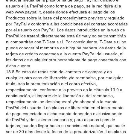
efectuar mediante la plataforma de pago PayPal. Cuando el
usuario elija PayPal como forma de pago, se le redirigirá al a
web www.paypal.it, desde donde efectuará el pago de los
Productos sobre la base del procedimiento previsto y regulado
por PayPal y conforme a las condiciones del contrato acordadas
por el usuario con PayPal. Los datos introducidos en la web de
PayPal los tratará directamente esta última y no se transmitirán
ni compartirán con T-Data s.r.l. Por consiguiente, T-Data s.r.l no
puede conocer ni memoriza de ninguna manera los datos de la
tarjeta de crédito conectada a la cuenta PayPal del usuario, ni
los datos de cualquier otra herramienta de pago conectada con
dicha cuenta.
13.8 En caso de resolución del contrato de compra y en
cualquier otro caso de liberación y/o reembolso, por cualquier
título, tras la preautorización o el cobro efectivo,
respectivamente, conforme a lo previsto en la cláusula 13.9 a
continuación, el importe de la liberación o del reembolso,
respectivamente, se desbloqueará y/o abonará a la cuenta
PayPal del usuario. Los plazos de liberación en el instrumento
de pago conectado a dicha cuenta dependen exclusivamente
de PayPal y del sistema bancario y, para algunos tipos de
tarjetas, pueden llegar hasta su vencimiento natural, que suele
ser de 30 días desde la fecha de la preautorización. Los plazos