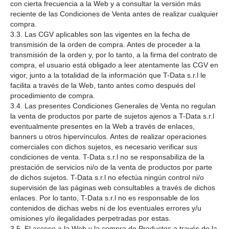
con cierta frecuencia a la Web y a consultar la versión más
reciente de las Condiciones de Venta antes de realizar cualquier
compra.
3.3. Las CGV aplicables son las vigentes en la fecha de
transmisión de la orden de compra. Antes de proceder a la
transmisión de la orden y, por lo tanto, a la firma del contrato de
compra, el usuario está obligado a leer atentamente las CGV en
vigor, junto a la totalidad de la información que T-Data s.r.l le
facilita a través de la Web, tanto antes como después del
procedimiento de compra.
3.4. Las presentes Condiciones Generales de Venta no regulan
la venta de productos por parte de sujetos ajenos a T-Data s.r.l
eventualmente presentes en la Web a través de enlaces,
banners u otros hipervínculos. Antes de realizar operaciones
comerciales con dichos sujetos, es necesario verificar sus
condiciones de venta. T-Data s.r.l no se responsabiliza de la
prestación de servicios ni/o de la venta de productos por parte
de dichos sujetos. T-Data s.r.l no efectúa ningún control ni/o
supervisión de las páginas web consultables a través de dichos
enlaces. Por lo tanto, T-Data s.r.l no es responsable de los
contenidos de dichas webs ni de los eventuales errores y/u
omisiones y/o ilegalidades perpetradas por estas.
3.5. El acceso a la Web y la compra de Productos a través de la