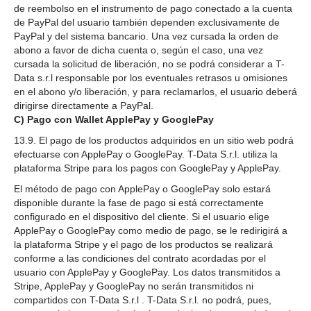
de reembolso en el instrumento de pago conectado a la cuenta
de PayPal del usuario también dependen exclusivamente de
PayPal y del sistema bancario. Una vez cursada la orden de
abono a favor de dicha cuenta o, según el caso, una vez
cursada la solicitud de liberación, no se podrá considerar a T-
Data s.r.l responsable por los eventuales retrasos u omisiones
en el abono y/o liberación, y para reclamarlos, el usuario deberá
dirigirse directamente a PayPal.
C) Pago con Wallet ApplePay y GooglePay
13.9. El pago de los productos adquiridos en un sitio web podrá
efectuarse con ApplePay o GooglePay. T-Data S.r.l. utiliza la
plataforma Stripe para los pagos con GooglePay y ApplePay.
El método de pago con ApplePay o GooglePay solo estará
disponible durante la fase de pago si está correctamente
configurado en el dispositivo del cliente. Si el usuario elige
ApplePay o GooglePay como medio de pago, se le redirigirá a
la plataforma Stripe y el pago de los productos se realizará
conforme a las condiciones del contrato acordadas por el
usuario con ApplePay y GooglePay. Los datos transmitidos a
Stripe, ApplePay y GooglePay no serán transmitidos ni
compartidos con T-Data S.r.l . T-Data S.r.l. no podrá, pues,