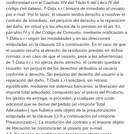
conformidad con el Capítulo XIV del Título II del Libro IV del
código civil italiano, T-Data s.r.l avisará de inmediato al usuario
por e-mail. Por lo tanto, el usuario tendrá derecho a resolver el
contrato de inmediato, sin perjuicio del derecho a la reparación
del daño, en virtud y a los efectos de lo previsto en el art. 61,
párrafos IV y V del Código de Consumo, mediante notificación a
T-Data s.r.l según las modalidades y en las direcciones
estipuladas en la cláusula 18 a continuación. En el caso de que
el usuario recurra al derecho de resolución previsto en dichas
normas, o en caso de que el usuario, pese a las advertencias
de T-Data s.r.l, no ejerza dicho derecho, el contrato quedará
resuelto, sin perjuicio de los derechos atribuidos al usuario
conforme a derecho. Sin perjuicio del derecho del usuario a la
reparación del daño, T-Data s.r.l solicitará, sin retraso
injustificado, mediante los sistemas bancarios, la liberación del
importe total adeudado, compuesto por el precio del Producto,
los gastos de entrega, si proceden, y cualquier otro coste
adicional que se derive del pedido (el «Importe Total
Adeudado») que hubiera sido objeto de la preautorización
estipulada en la cláusula 13.9 a continuación (el «Importe
Preautorizado»). La resolución del contrato y el importe objeto
de liberación se comunicarán al usuario por e-mail.