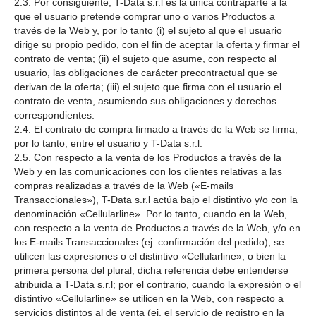
2.3. Por consiguiente, T-Data s.r.l es la única contraparte a la
que el usuario pretende comprar uno o varios Productos a
través de la Web y, por lo tanto (i) el sujeto al que el usuario
dirige su propio pedido, con el fin de aceptar la oferta y firmar el
contrato de venta; (ii) el sujeto que asume, con respecto al
usuario, las obligaciones de carácter precontractual que se
derivan de la oferta; (iii) el sujeto que firma con el usuario el
contrato de venta, asumiendo sus obligaciones y derechos
correspondientes.
2.4. El contrato de compra firmado a través de la Web se firma,
por lo tanto, entre el usuario y T-Data s.r.l.
2.5. Con respecto a la venta de los Productos a través de la
Web y en las comunicaciones con los clientes relativas a las
compras realizadas a través de la Web («E-mails
Transaccionales»), T-Data s.r.l actúa bajo el distintivo y/o con la
denominación «Cellularline». Por lo tanto, cuando en la Web,
con respecto a la venta de Productos a través de la Web, y/o en
los E-mails Transaccionales (ej. confirmación del pedido), se
utilicen las expresiones o el distintivo «Cellularline», o bien la
primera persona del plural, dicha referencia debe entenderse
atribuida a T-Data s.r.l; por el contrario, cuando la expresión o el
distintivo «Cellularline» se utilicen en la Web, con respecto a
servicios distintos al de venta (ej. el servicio de registro en la