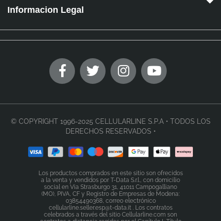
Informacion Legal
© COPYRIGHT 1996-2025 CELLULARLINE S.P.A • TODOS LOS
DERECHOS RESERVADOS •
Los productos comprados en este sitio son ofrecidos
a la venta y vendidos por T-Data S.r.l., con domicilio
social en Via Strasburgo 31, 41011 Campogalliano
(MO), PIVA, CF y Registro de Empresas de Modena:
03854490368, correo electrónico
cellularline.seller.esp@t-data.it . Los contratos
celebrados a través del sitio Cellularline.com son