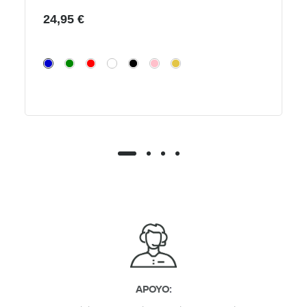
24,95 €
APOYO
: