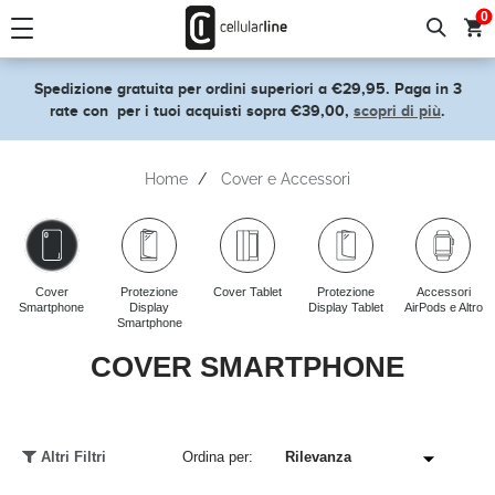
text.skipToContent
text.skipToNavigation
0
Spedizione gratuita per ordini superiori a €29,95. Paga in 3
rate con
per i tuoi acquisti sopra €39,00,
scopri di più
.
Home
Cover e Accessori
Cover
Protezione
Cover Tablet
Protezione
Accessori
Smartphone
Display
Display Tablet
AirPods e Altro
Smartphone
COVER SMARTPHONE
Altri Filtri
Ordina per: