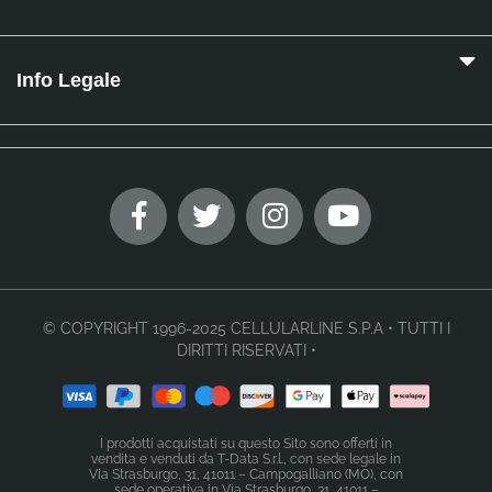
Info Legale
© COPYRIGHT 1996-2025 CELLULARLINE S.P.A • TUTTI I
DIRITTI RISERVATI •
I prodotti acquistati su questo Sito sono offerti in
vendita e venduti da T-Data S.r.l., con sede legale in
Via Strasburgo, 31, 41011 – Campogalliano (MO), con
sede operativa in Via Strasburgo, 31, 41011 –