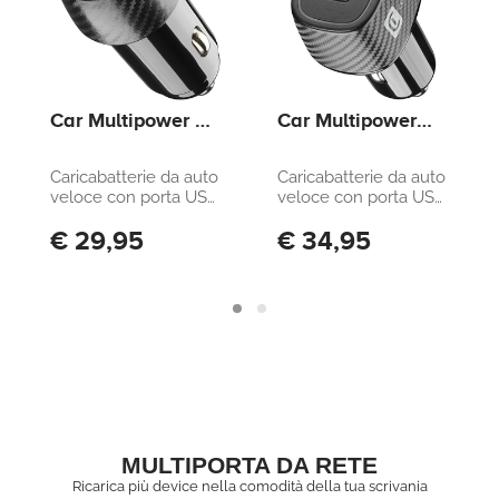
Car Multipower 2
Car Multipower
FAST+ - iPhone,
Ultra - iPhone,
Samsung, Xiaomi,
Samsung, Xiaomi,
Caricabatterie da auto
Caricabatterie da auto
Oppo and other
Oppo and other
veloce con porta USB
veloce con porta USB
Smartphones and
Smartphones and
e porta USB-C, 32W
e porta USB-C
€ 29,95
€ 34,95
Tablets
Tablets
MULTIPORTA DA RETE
Ricarica più device nella comodità della tua scrivania