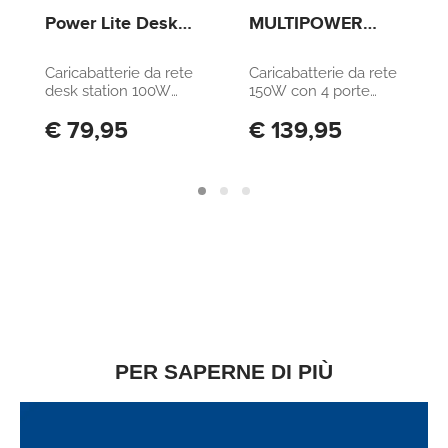
Power Lite Desk
MULTIPOWER
Station 100W
DESK GAN 150W
Caricabatterie da rete
Caricabatterie da rete
desk station 100W
150W con 4 porte
dalla dimensione
ultra-compatto con
€ 79,95
€ 139,95
super compatta e
tecnologia GAN
sottile. Dotato di 4
porte USB-C da 100W
e due porte USB-A da
30W, è compatibile
con tutti gli
smartphone, tablet,
laptop.
PER SAPERNE DI PIÙ