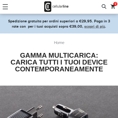
text.skipToContent
text.skipToNavigation
0
Spedizione gratuita per ordini superiori a €29,95. Paga in 3
rate con
per i tuoi acquisti sopra €39,00,
scopri di più
.
Home
GAMMA MULTICARICA
:
CARICA TUTTI I TUOI DEVICE
CONTEMPORANEAMENTE