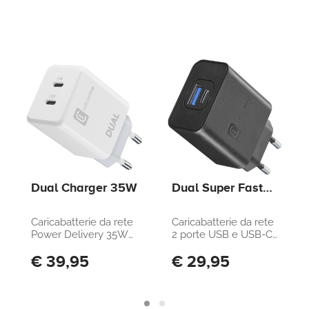
Dual Charger 35W
Dual Super Fast
Charger 25W -
Samsung
Caricabatterie da rete
Caricabatterie da rete
Power Delivery 35W
2 porte USB e USB-C
con doppia porta
con tecnologia Super
€ 39,95
€ 29,95
USB-C
Fast Charging 25W