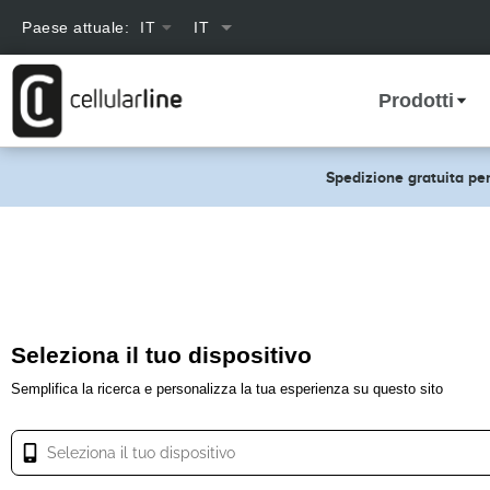
text.skipToContent
text.skipToNavigation
Paese attuale:
IT
text.language
Prodotti
Spedizione gratuita per
Seleziona il tuo dispositivo
Semplifica la ricerca e personalizza la tua esperienza su questo sito
Seleziona il tuo dispositivo