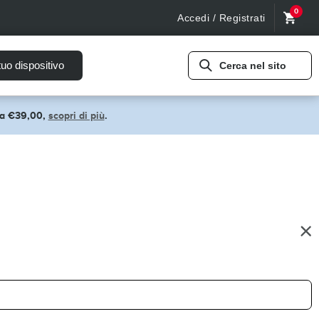
0
Accedi / Registrati
tuo dispositivo
Cerca nel sito
pra €39,00,
scopri di più
.