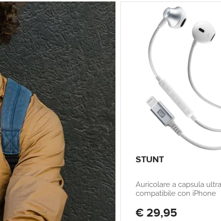
STUNT
Auricolare a capsula ultr
compatibile con iPhone
€ 29,95