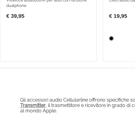
Vivavoce Bluetooth® per auto con funzione
Cavo audio d
dualphone
€ 39,95
€ 19,95
Gli accessori audio Cellularline offrono specifiche 
Transmitter
, il trasmettitore e ricevitore in grado di
al mondo Apple.