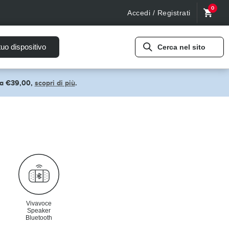
0
Accedi / Registrati
tuo dispositivo
Cerca nel sito
pra €39,00,
scopri di più
.
Vivavoce
Speaker
Bluetooth