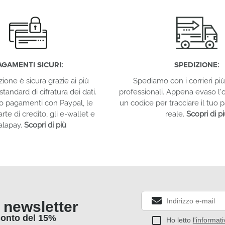
AGAMENTI SICURI:
SPEDIZIONE:
zione è sicura grazie ai più
Spediamo con i corrieri più 
standard di cifratura dei dati.
professionali. Appena evaso l'o
o pagamenti con Paypal, le
un codice per tracciare il tuo
arte di credito, gli e-wallet e
reale.
Scopri di p
alapay.
Scopri di più
la newsletter
conto del 15%
Ho letto
l'informat