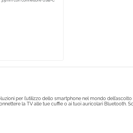
a 3.5mm con connettore USB-C
soluzioni per l’utilizzo dello smartphone nel mondo dell’ascolt
 connettere la TV alle tue cuffie o ai tuoi auricolari Bluetooth. S