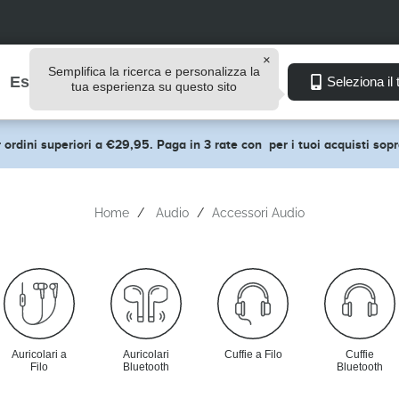
Semplifica la ricerca e personalizza la
Esplora
Seleziona il 
tua esperienza su questo sito
 ordini superiori a €29,95. Paga in 3 rate con
per i tuoi acquisti so
Home
Audio
Accessori Audio
Auricolari a
Auricolari
Cuffie a Filo
Cuffie
Filo
Bluetooth
Bluetooth