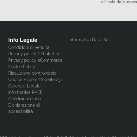
all'invio della news
Info Legale
Informativa Data-Act
Condizioni di vendita
Privacy policy Cellularline
Privacy policy eCommerce
Cookie Policy
Risoluzione controversie
Codice Etico e Modello 231
Garanzia Legale
Informativa RAEE
Condizioni d'uso
Dichiarazione di
accessibilità