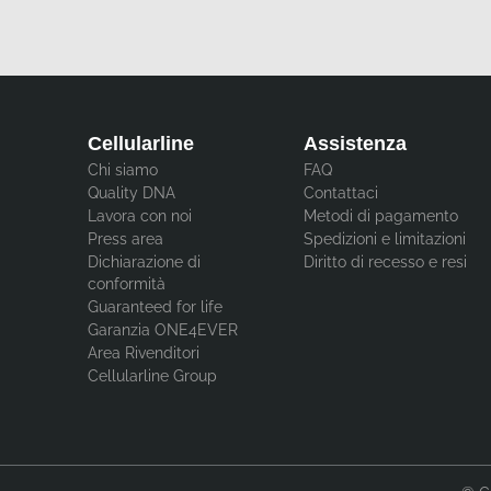
Cellularline
Assistenza
Chi siamo
FAQ
Quality DNA
Contattaci
Lavora con noi
Metodi di pagamento
Press area
Spedizioni e limitazioni
Dichiarazione di
Diritto di recesso e resi
conformità
Guaranteed for life
Garanzia ONE4EVER
Area Rivenditori
Cellularline Group