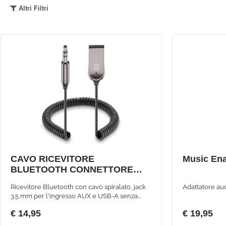
Altri Filtri
CAVO RICEVITORE
Music Ena
BLUETOOTH CONNETTORE
JACK 3.5 E PORTA USB-A
Ricevitore Bluetooth con cavo spiralato, jack
Adattatore au
3.5 mm per l'ingresso AUX e USB-A senza
batteria
€ 14,95
€ 19,95