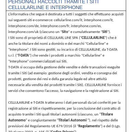
PERSONALI RACCOLTI TRAMITE I SITI
CELLULARLINE E INTERPHONE
L’informativa che segue è destinata a tutti i soggetti che effettuano acquisti
sui seguenti siti e-commerce: cellularline.com/it, interphone.com/it,
interphone.com/de, interphone.com/fr, interphone.com/es,
interphone.com/uk (ciascuno un “
Sito
” e cumulativamente “
Siti
”).
I Siti sono di proprietà di CELLULARL LINE SPA (“
CELLULARLINE
”) che è
anche la titolare dei nomi a dominio e dei marchi “Cellularline” e
“Interphone”. I Siti sono gestiti, su incarico di CELLULARLINE, da T-DATA
s.r.l. (“
T-DATA
”) che vende i prodotti a marchio “Cellularline” e
“Interphone” commercializzati sui Siti.
T-DATA si occupa della gestione delle vendite e delle transazioni eseguite
tramite i Siti (ad esempio: gestione degli ordini, vendita e consegna dei
prodotti, gestione dei resi e della garanzia legale ed altre attività
necessarie alla vendita dei prodotti tramite i Siti). CELLULARLINE fornisce i
servizi che consentono l’accesso, la navigazione e la registrazione ai Siti.
CELLULARLINE e T-DATA tratteranno i dati personali da Lei conferiti per la
registrazione ai Siti e rispettivamente, per la conclusione del contratto di
acquisto tramite i Siti quali titolari autonomi (ciascuno, un "
Titolare
Autonomo
" e congiuntamente "
Titolari Autonomi
"), nel rispetto delle
previsioni del Regolamento UE 679/2016 (il “
Regolamento
”) e del D.Lgs.