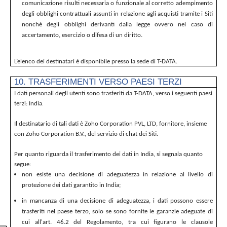
comunicazione risulti necessaria o funzionale al corretto adempimento
degli obblighi contrattuali assunti in relazione agli acquisti tramite i Siti
nonché degli obblighi derivanti dalla legge ovvero nel caso di
accertamento, esercizio o difesa di un diritto.
L’elenco dei destinatari è disponibile presso la sede di T-DATA.
10. TRASFERIMENTI VERSO PAESI TERZI
I dati personali degli utenti sono trasferiti da T-DATA, verso i seguenti paesi
terzi: India
.
Il destinatario di tali dati è Zoho Corporation PVL, LTD, fornitore, insieme
con Zoho Corporation B.V., del servizio di chat dei Siti.
Per quanto riguarda il trasferimento dei dati in India, si segnala quanto
segue:
non esiste una decisione di adeguatezza in relazione al livello di
protezione dei dati garantito in India;
in mancanza di una decisione di adeguatezza, i dati possono essere
trasferiti nel paese terzo, solo se sono fornite le garanzie adeguate di
cui all'art. 46.2 del Regolamento, tra cui figurano le clausole