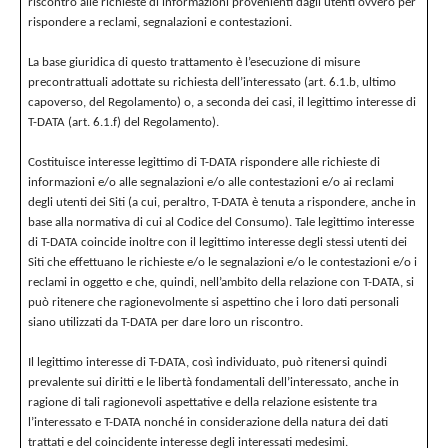
riscontro alle richieste di informazioni provenienti dagli utenti ovvero per
rispondere a reclami, segnalazioni e contestazioni.
La base giuridica di questo trattamento è l’esecuzione di misure
precontrattuali adottate su richiesta dell’interessato (art. 6.1.b, ultimo
capoverso, del Regolamento) o, a seconda dei casi, il legittimo interesse di
T-DATA (art. 6.1.f) del Regolamento).
Costituisce interesse legittimo di T-DATA rispondere alle richieste di
informazioni e/o alle segnalazioni e/o alle contestazioni e/o ai reclami
degli utenti dei Siti (a cui, peraltro, T-DATA è tenuta a rispondere, anche in
base alla normativa di cui al Codice del Consumo). Tale legittimo interesse
di T-DATA coincide inoltre con il legittimo interesse degli stessi utenti dei
Siti che effettuano le richieste e/o le segnalazioni e/o le contestazioni e/o i
reclami in oggetto e che, quindi, nell’ambito della relazione con T-DATA, si
può ritenere che ragionevolmente si aspettino che i loro dati personali
siano utilizzati da T-DATA per dare loro un riscontro.
Il legittimo interesse di T-DATA, così individuato, può ritenersi quindi
prevalente sui diritti e le libertà fondamentali dell’interessato, anche in
ragione di tali ragionevoli aspettative e della relazione esistente tra
l’interessato e T-DATA nonché in considerazione della natura dei dati
trattati e del coincidente interesse degli interessati medesimi.