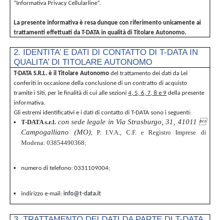
“Informativa Privacy Cellularline”.
La presente informativa è resa dunque con riferimento unicamente ai
trattamenti effettuati da T-DATA in qualità di Titolare Autonomo.
2. IDENTITA’ E DATI DI CONTATTO DI T-DATA IN
QUALITA’ DI TITOLARE AUTONOMO
T-DATA S.R.L.
è il Titolare
Autonomo
del trattamento dei dati da Lei
conferiti in occasione della conclusione di un contratto di acquisto
tramite i Siti, per le finalità di cui alle sezioni
4, 5, 6, 7, 8 e 9
della presente
informativa.
Gli estremi identificativi e i dati di contatto di T-DATA sono i seguenti:
con sede legale in Via Strasburgo, 31, 41011 
T-DATA s.r.l.
Campogalliano (MO)
, P. I.V.A., C.F. e Registro Imprese di
Modena: 03854490368
;
numero di telefono: 0331109004;
indirizzo e-mail:
info@t-data.it
3. TRATTAMENTO DEI DATI DA PARTE DI T-DATA