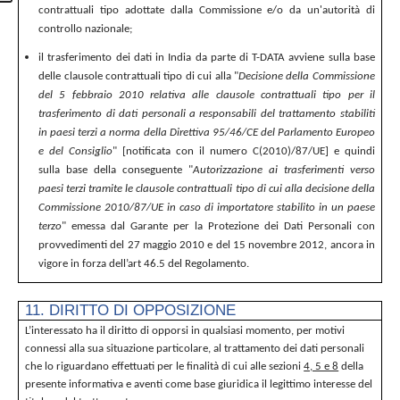
contrattuali tipo adottate dalla Commissione e/o da un'autorità di
controllo nazionale;
il trasferimento dei dati in India da parte di T-DATA avviene sulla base
delle clausole contrattuali tipo di cui alla "
Decisione della Commissione
del 5 febbraio 2010 relativa alle clausole contrattuali tipo per il
trasferimento di dati personali a responsabili del trattamento stabiliti
in paesi terzi a norma della Direttiva 95/46/CE del Parlamento Europeo
e del Consiglio
" [notificata con il numero C(2010)/87/UE] e quindi
sulla base della conseguente "
Autorizzazione ai trasferimenti verso
paesi terzi tramite le clausole contrattuali tipo di cui alla decisione della
Commissione 2010/87/UE in caso di importatore stabilito in un paese
terzo
" emessa dal Garante per la Protezione dei Dati Personali con
provvedimenti del 27 maggio 2010 e del 15 novembre 2012, ancora in
vigore in forza dell’art 46.5 del Regolamento.
11. DIRITTO DI OPPOSIZIONE
L’interessato ha il diritto di opporsi in qualsiasi momento, per motivi
connessi alla sua situazione particolare, al trattamento dei dati personali
che lo riguardano effettuati per le finalità di cui alle sezioni
4, 5 e 8
della
presente informativa e aventi come base giuridica il legittimo interesse del