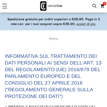
text.skipToContent
text.skipToNavigation
0
Spedizione gratuita per ordini superiori a €29,95. Paga in 3
rate con
per i tuoi acquisti sopra €39,00,
scopri di più
.
Home
INFORMATIVA SUL TRATTAMENTO DEI
DATI PERSONALI AI SENSI DELL’ART. 13
DEL REGOLAMENTO (UE) 2016/679 DEL
PARLAMENTO EUROPEO E DEL
CONSIGLIO DEL 27 APRILE 2016
(“REGOLAMENTO GENERALE SULLA
PROTEZIONE DEI DATI”)
PREMESSA: IL RUOLO DI CELLULARLINE SPA E DI T-DATA S.R.L.