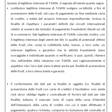
Quanto al legittimo interesse di T-DATA, si segnala all’utente quanto segue:
costituisce legittimo interesse di T-DATA svolgere un’attività, a fini di
prevenzione delle frodi, nel caso di pagamento on line mediante carta
di credito, a tutela del proprio interesse imprenditoriale, inclusa la
finalità di rispettare i parametri definiti dai circuiti internazionali
relativi al numero dei tentativi di pagamento fraudolenti rilevati sui siti
di e-commerce. Tale legittimo interesse di T-DATA coincide, inoltre, con
il legittimo interesse degli utenti dei Siti, in qualità di potenziali vittime
delle frodi, che, come la collettività tutta, hanno, a loro volta, un
interesse legittimo a garantire che le attività fraudolente siano
scoraggiate e individuate quando si verificano; si può, quindi, ritenere
che, nell’ambito della relazione con T-DATA, essi ragionevolmente si
aspettino che i loro dati siano trattati anche per finalità di prevenzione
delle frodi, a loro stessa tutela e garanzia.
il conferimento dei dati per la finalità in oggetto (
i.e.
finalità di
prevenzione delle frodi con carta di credito) è facoltativo: non esiste
cioè alcun obbligo legale o contrattuale di fornire tali dati per tale
finalità; tuttavia, il mancato invio di copia della carta d’identità
dell’intestatario della carta di credito con cui è stato effettuato il
pagamento, qualora richiesta, comporta la risoluzione del contratto di