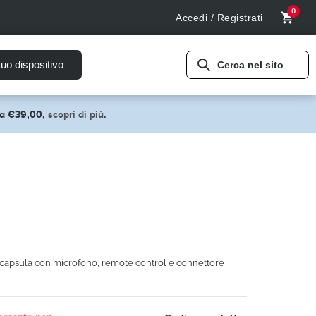
0
Accedi / Registrati
tuo dispositivo
Cerca nel sito
pra €39,00,
scopri di più
.
 capsula con microfono, remote control e connettore