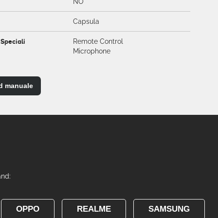
NO
Capsula
 Speciali
Remote Control
Microphone
d manuale
and:
OPPO
REALME
SAMSUNG