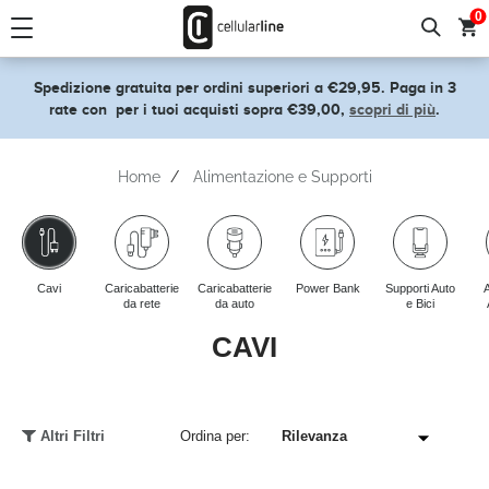
text.skipToContent
text.skipToNavigation
0
Spedizione gratuita per ordini superiori a €29,95. Paga in 3
rate con
per i tuoi acquisti sopra €39,00,
scopri di più
.
Home
Alimentazione e Supporti
Cavi
Caricabatterie
Caricabatterie
Power Bank
Supporti Auto
A
da rete
da auto
e Bici
CAVI
Altri Filtri
Ordina per: