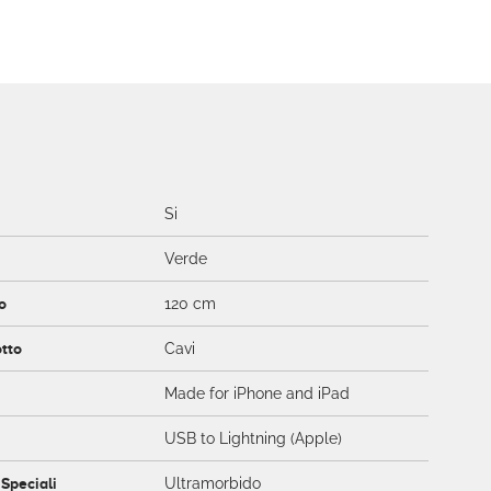
e
Si
Verde
o
120 cm
otto
Cavi
Made for iPhone and iPad
USB to Lightning (Apple)
 Speciali
Ultramorbido