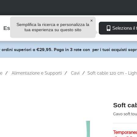
Semplifica la ricerca e personalizza la
Esplora
Seleziona il 
tua esperienza su questo sito
 ordini superiori a €29,95. Paga in 3 rate con
per i tuoi acquisti so
e
Alimentazione e Supporti
Cavi
Soft cable 120 cm - Ligh
Soft ca
Cavo soft to
Temporane