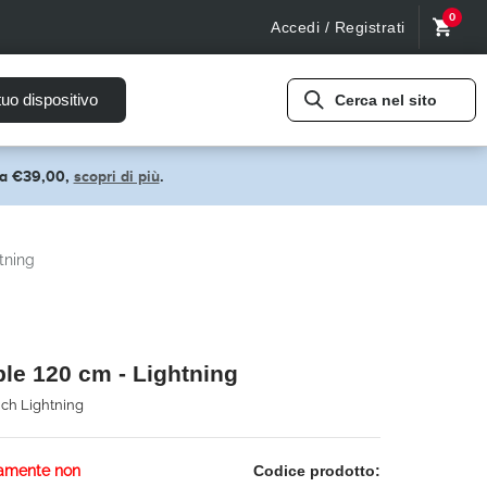
0
Accedi / Registrati
tuo dispositivo
Cerca nel sito
pra €39,00,
scopri di più
.
tning
ble 120 cm - Lightning
uch Lightning
amente non
Codice prodotto: