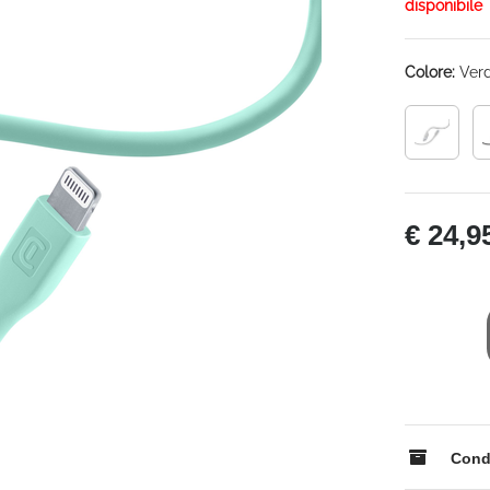
disponibile
Colore:
Ver
€ 24,9
Condi