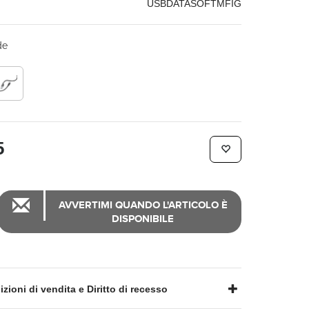
USBDATASOFTMFIG
de
5
AVVERTIMI QUANDO L'ARTICOLO È
DISPONIBILE
zioni di vendita e Diritto di recesso