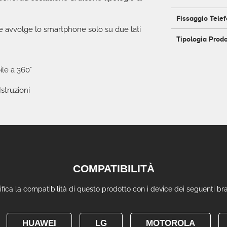
Fissaggio Tele
e avvolge lo smartphone solo su due lati
Tipologia Prod
ile a 360°
struzioni
COMPATIBILITÀ
ifica la compatibilità di questo prodotto con i device dei seguenti br
HUAWEI
LG
MOTOROLA