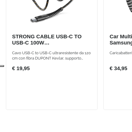
STRONG CABLE USB-C TO
Car Mult
USB-C 100W
Samsung
ULTRARESISTENTE
other Sm
Cavo USB-C to USB-C ultraresistente da 120
Caricabatter
cm con fibra DUPONT Kevlar, supporto
ricarica fino a 100W e trasferimento dati ad
€ 19,95
€ 34,95
alta velocità fino a 10 Gbps.