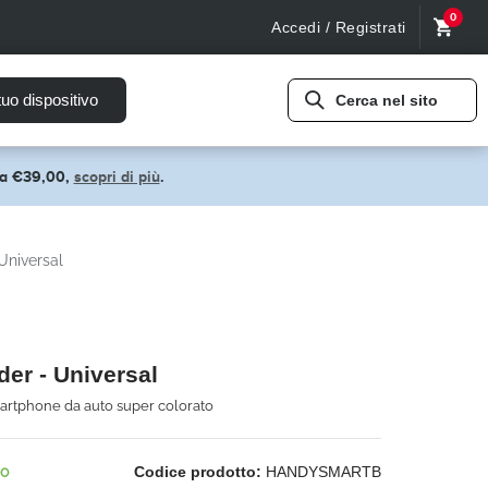
0
Accedi / Registrati
tuo dispositivo
Cerca nel sito
pra €39,00,
scopri di più
.
Universal
der - Universal
artphone da auto super colorato
no
Codice prodotto:
HANDYSMARTB