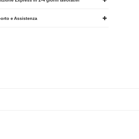
zione Express in 2-4 giorni lavorativi
rto e Assistenza