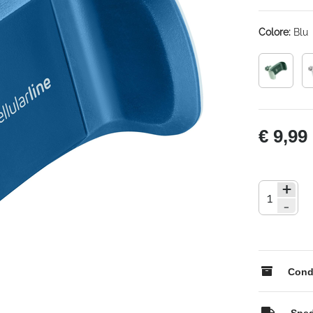
Colore:
Blu
€ 9,99
+
-
Condi