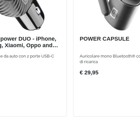
ipower DUO - iPhone,
POWER CAPSULE
, Xiaomi, Oppo and
artphones and Tablets
ie da auto con 2 porte USB-C
Auricolare mono Bluetooth® co
di ricarica
€ 29,95