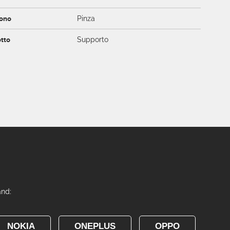
fono
Pinza
otto
Supporto
and:
NOKIA
ONEPLUS
OPPO