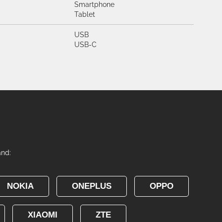
Smartphone
Tablet
USB
USB-C
and:
NOKIA
ONEPLUS
OPPO
XIAOMI
ZTE