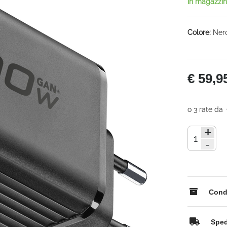
In magazzi
Colore:
Ner
€ 59,9
+
-
Condi
Spedi