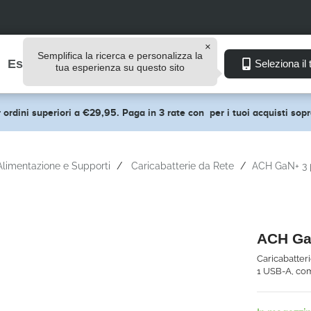
Semplifica la ricerca e personalizza la
Esplora
Seleziona il 
tua esperienza su questo sito
 ordini superiori a €29,95. Paga in 3 rate con
per i tuoi acquisti so
Alimentazione e Supporti
Caricabatterie da Rete
ACH GaN+ 3 
ACH Ga
Caricabatter
1 USB-A, com