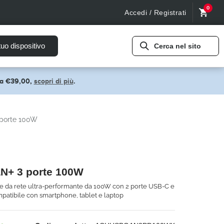
0
Accedi / Registrati
tuo dispositivo
Cerca nel sito
pra €39,00,
scopri di più
.
porte 100W
N+ 3 porte 100W
ie da rete ultra-performante da 100W con 2 porte USB-C e
patibile con smartphone, tablet e laptop