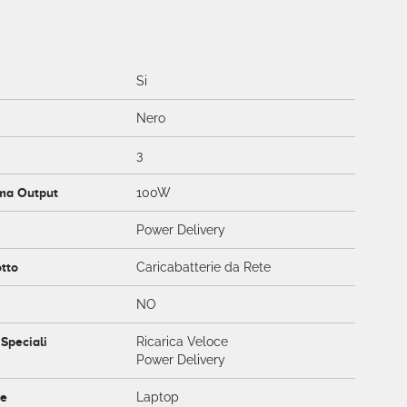
e
Si
Nero
3
ma Output
100W
Power Delivery
otto
Caricabatterie da Rete
NO
 Speciali
Ricarica Veloce
Power Delivery
ce
Laptop