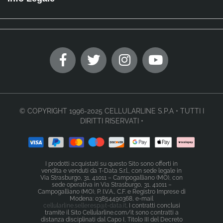
© COPYRIGHT 1996-2025 CELLULARLINE S.P.A • TUTTI I
DIRITTI RISERVATI •
I prodotti acquistati su questo Sito sono offerti in
vendita e venduti da T-Data S.r.l., con sede legale in
Via Strasburgo, 31, 41011 – Campogalliano (MO), con
sede operativa in Via Strasburgo, 31, 41011 –
Campogalliano (MO), P. I.V.A., C.F. e Registro Imprese di
Modena: 03854490368, e-mail
cellularline.seller.esp@t-data.it
. I contratti conclusi
tramite il Sito Cellularline.com/it sono contratti a
distanza disciplinati dal Capo I, Titolo III del Decreto