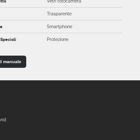
otto
Vetri fotocamera
Trasparente
ce
Smartphone
 Speciali
Protezione
d manuale
and: