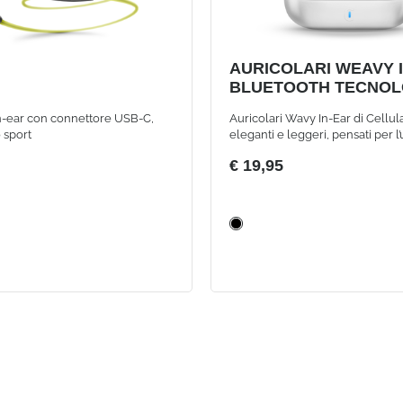
AURICOLARI WEAVY 
BLUETOOTH TECNOL
TRUE WIRELESS BIA
n-ear con connettore USB-C,
Auricolari Wavy In-Ear di Cellula
 sport
eleganti e leggeri, pensati per l
quotidiano. Offrono connession
€ 19,95
immediata con auto-pairing, c
intuitivi e fino a 16 ore di auton
alla custodia compatta, per mus
chiamate sempre senza fili.