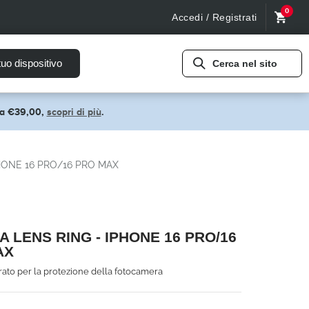
0
Accedi / Registrati
tuo dispositivo
Cerca nel sito
pra €39,00,
scopri di più
.
HONE 16 PRO/16 PRO MAX
 LENS RING - IPHONE 16 PRO/16
AX
ato per la protezione della fotocamera