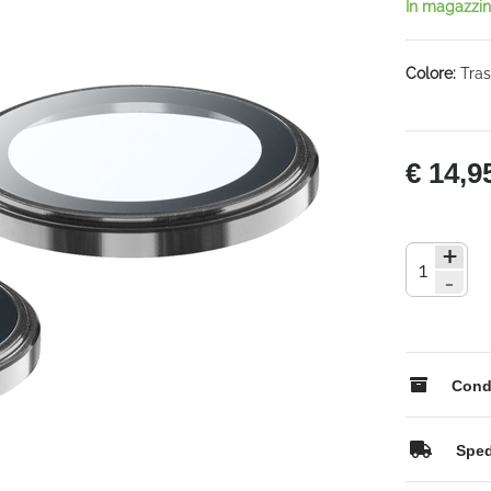
In magazzi
Colore:
Tras
€ 14,9
+
-
Condi
Spedi