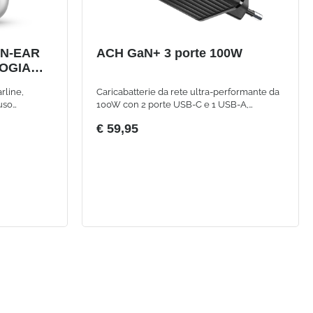
IN-EAR
ACH GaN+ 3 porte 100W
OGIA
NCO
rline,
Caricabatterie da rete ultra-performante da
’uso
100W con 2 porte USB-C e 1 USB-A,
e Bluetooth
compatibile con smartphone, tablet e laptop
€ 59,95
omandi touch
omia grazie
ica e