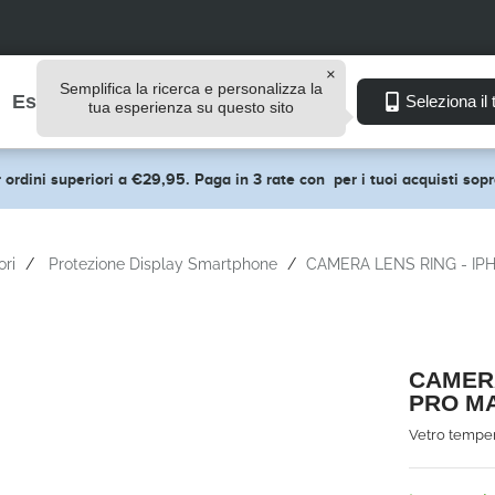
Semplifica la ricerca e personalizza la
Esplora
Seleziona il 
tua esperienza su questo sito
 ordini superiori a €29,95. Paga in 3 rate con
per i tuoi acquisti so
ori
Protezione Display Smartphone
CAMERA LENS RING - IP
CAMERA
PRO M
Vetro temper