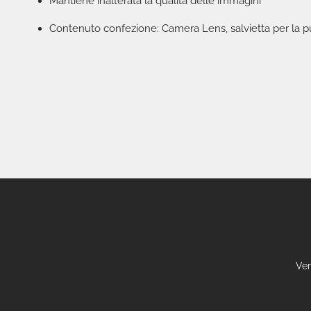
Mantiene inalterata la qualità delle immagini
Contenuto confezione: Camera Lens, salvietta per la pul
Ver