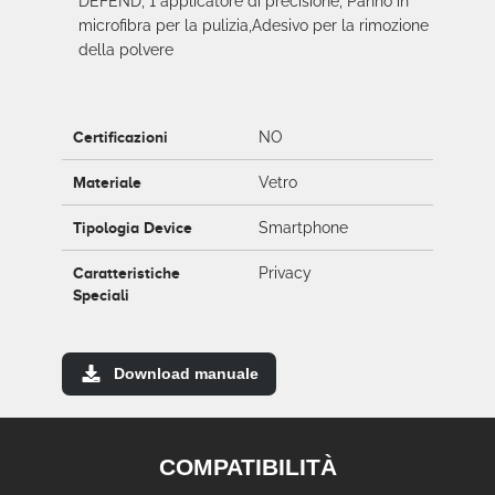
DEFEND, 1 applicatore di precisione, Panno in
microfibra per la pulizia,Adesivo per la rimozione
della polvere
Certificazioni
NO
Materiale
Vetro
Tipologia Device
Smartphone
Caratteristiche
Privacy
Speciali
Download manuale
COMPATIBILITÀ