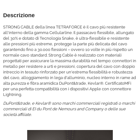
Descrizione
STRONG CABLE della linea TETRAFORCE è il cavo più resistente
all'interno della gamma Cellularline. Il passacavo flessibile, allungato
del 30% e dotato di Tecnologia Snake, è ultra-flessibile e resistente
alle pressioni più estreme, protegge la parte più delicata del cavo
garantendo fino a 30.000 flessioni – ovvero 10 volte in più rispetto un
normale cavo standard. Strong Cable è realizzato con materiali
progettati per assicurare la massima durabilità nel tempo: connettori in
metallo per resistere a urti e pressioni, copertura del cavo con doppio
intreccio in tessuto rinforzato per un'estrema flessibilità e robustezza
del cavo, alloggiamento in lega d'alluminio, nucleo interno in rame ad
alta purezza e fibra aramidica DuPont&trade, Kevlar®. CertificatoMFi
per una perfetta compatibilità con i dispositivi Apple con connettore
Lightning.
DuPont&trade, e Kevlar® sono marchi commerciali registrati o marchi
commerciali di EI du Pont de Nemours and Company o delle sue
società affiliate.