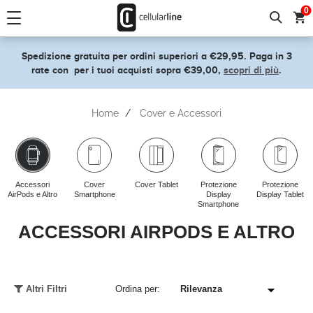
text.skipToContent
text.skipToNavigation
0
Spedizione gratuita per ordini superiori a €29,95. Paga in 3
rate con
per i tuoi acquisti sopra €39,00,
scopri di più
.
Home
Cover e Accessori
Accessori
Cover
Cover Tablet
Protezione
Protezione
AirPods e Altro
Smartphone
Display
Display Tablet
Smartphone
ACCESSORI AIRPODS E ALTRO
Altri Filtri
Ordina per: